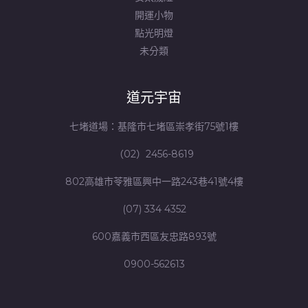
開運小物
點光明燈
未分類
道元宇宙
七堵道場：基隆市七堵區崇孝街75號1樓
（02）2456-8619
802高雄市苓雅區興中一路243巷41號4樓
(07) 334 4352
600嘉義市西區友忠路893號
0900-562613