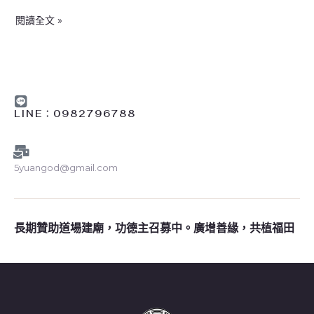
太
閱讀全文 »
歲
燈|
光
明
燈
報
LINE︰0982796788
名
資
訊
5yuangod@gmail.com
長期贊助道場建廟，功德主召募中。廣增善緣，共植福田