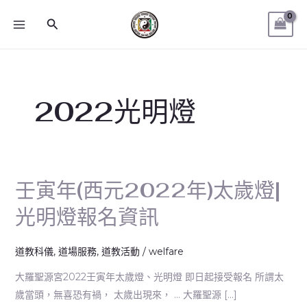
跳
MAIN
搜
至
MENU
尋
主
要
內
容
2022光明燈
壬寅年(西元2022年)太歲燈|
壬
寅
光明燈報名資訊
年
(西
道教科儀
,
道場服務
,
道教活動
/
welfare
元
2022
大羅聖源宮2022壬寅年太歲燈、光明燈 即日起接受報名 所謂太
年)
歲當頭，無喜恐有禍， 太歲出現來， … 大羅聖源 […]