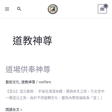
跳
MAIN
搜
至
MENU
尋
主
要
內
容
道教神尊
道場供奉神尊
道
場
供
藝術文化
,
道教神尊
/
welfare
奉
【混元】混元聖祖： 宇宙在鴻濛未闢，萬物未生之前，乃太空中
神
一團混元之炁，由於不停旋轉生化，靈炁內聚而凝結為「混 […]
尊
閱讀全文 »