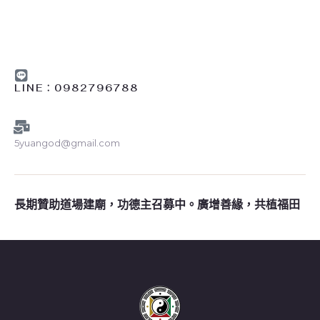
LINE︰0982796788
5yuangod@gmail.com
長期贊助道場建廟，功德主召募中。廣增善緣，共植福田