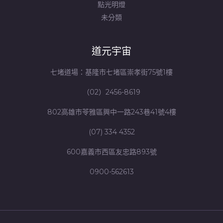
點光明燈
未分類
道元宇宙
七堵道場：基隆市七堵區崇孝街75號1樓
（02）2456-8619
802高雄市苓雅區興中一路243巷41號4樓
(07) 334 4352
600嘉義市西區友忠路893號
0900-562613