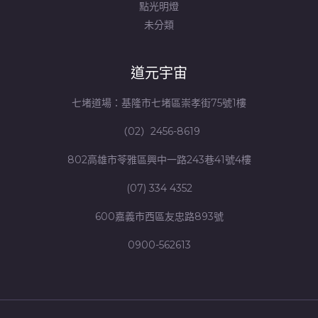
點光明燈
未分類
道元宇宙
七堵道場：基隆市七堵區崇孝街75號1樓
（02）2456-8619
802高雄市苓雅區興中一路243巷41號4樓
(07) 334 4352
600嘉義市西區友忠路893號
0900-562613