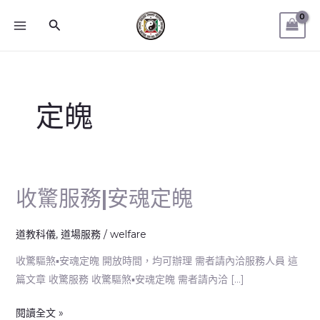
跳
MAIN
搜
至
MENU
尋
主
要
內
容
定魄
收驚服務|安魂定魄
收
驚
服
道教科儀
,
道場服務
/
welfare
務|
收驚驅煞▪安魂定魄 開放時間，均可辦理 需者請內洽服務人員 這
安
篇文章 收驚服務 收驚驅煞▪安魂定魄 需者請內洽 […]
魂
定
閱讀全文 »