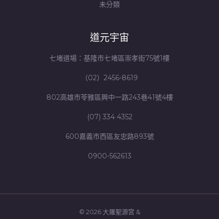
未分類
道元宇宙
七堵道場：基隆市七堵區崇孝街75號1樓
（02）2456-8619
802高雄市苓雅區興中一路243巷41號4樓
(07) 334 4352
600嘉義市西區友忠路893號
0900-562613
© 2026 大羅聖源宮 &