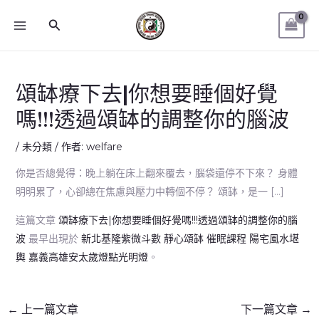
跳
MAIN
搜
至
MENU
尋
主
要
內
頌缽療下去|你想要睡個好覺
容
嗎!!!透過頌缽的調整你的腦波
/
未分類
/ 作者:
welfare
你是否總覺得：晚上躺在床上翻來覆去，腦袋還停不下來？ 身體
明明累了，心卻總在焦慮與壓力中轉個不停？ 頌缽，是一 […]
這篇文章
頌缽療下去|你想要睡個好覺嗎!!!透過頌缽的調整你的腦
波
最早出現於
新北基隆紫微斗數 靜心頌缽 催眠課程 陽宅風水堪
輿 嘉義高雄安太歲燈點光明燈
。
←
上一篇文章
下一篇文章
→