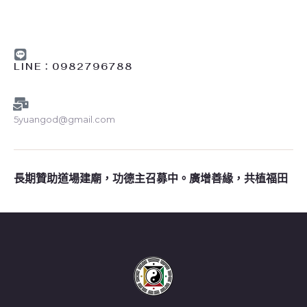
LINE︰0982796788
5yuangod@gmail.com
長期贊助道場建廟，功德主召募中。廣增善緣，共植福田