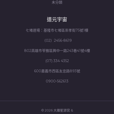
未分類
道元宇宙
七堵道場：基隆市七堵區崇孝街75號1樓
（02）2456-8619
802高雄市苓雅區興中一路243巷41號4樓
(07) 334 4352
600嘉義市西區友忠路893號
0900-562613
© 2026 大羅聖源宮 &