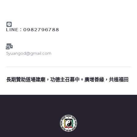
LINE︰0982796788
5yuangod@gmail.com
長期贊助道場建廟，功德主召募中。廣增善緣，共植福田