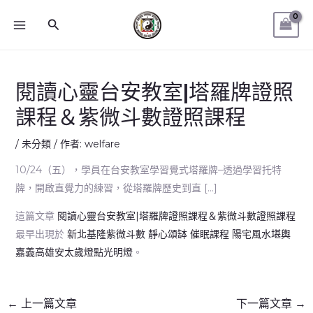
跳
MAIN
搜
至
MENU
尋
主
要
內
閱讀心靈台安教室|塔羅牌證照
容
課程＆紫微斗數證照課程
/
未分類
/ 作者:
welfare
10/24（五），學員在台安教室學習覺式塔羅牌–透過學習托特
牌，開啟直覺力的練習，從塔羅牌歷史到直 […]
這篇文章
閱讀心靈台安教室|塔羅牌證照課程＆紫微斗數證照課程
最早出現於
新北基隆紫微斗數 靜心頌缽 催眠課程 陽宅風水堪輿
嘉義高雄安太歲燈點光明燈
。
←
上一篇文章
下一篇文章
→