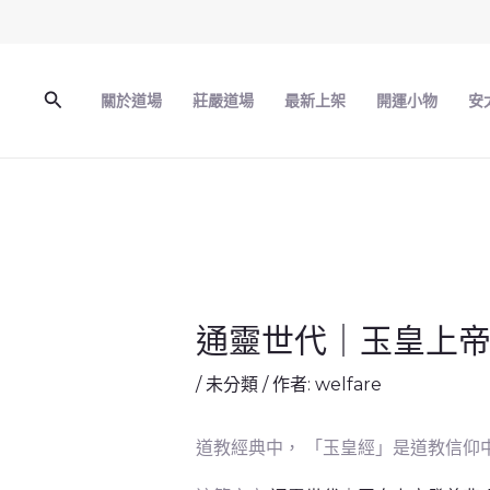
跳
至
主
搜
關於道場
莊嚴道場
最新上架
開運小物
安
要
尋
內
容
通靈世代｜玉皇上帝
/
未分類
/ 作者:
welfare
道教經典中， 「玉皇經」是道教信仰中