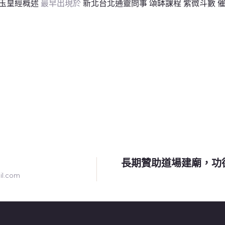
玉皇經概述
最早出現於
新北台北通靈問事 頌缽課程 紫微斗數 
長期贊助道場建廟，功
l.com