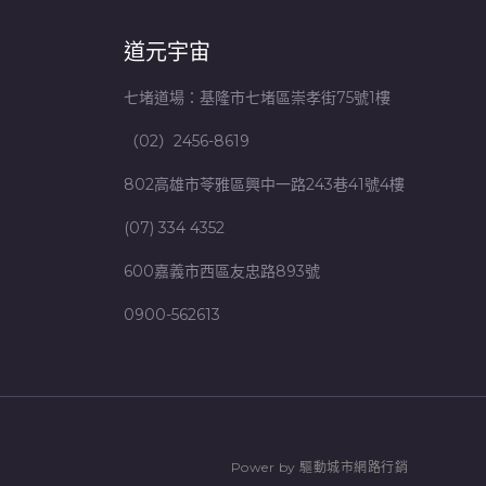
道元宇宙
七堵道場：基隆市七堵區崇孝街75號1樓
（02）2456-8619
802高雄市苓雅區興中一路243巷41號4樓
(07) 334 4352
600嘉義市西區友忠路893號
0900-562613
P
o
w
e
r
b
y
驅
動
城
市
網
路
行
銷