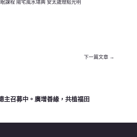
催眠課程 陽宅風水堪輿 安太歲燈點光明
下一篇文章
→
德主召募中。廣增善緣，共植福田