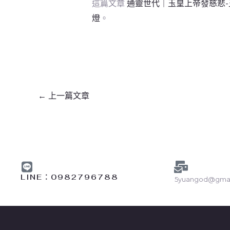
這篇文章
通靈世代｜玉皇上帝發慈悲-
燈
。
←
上一篇文章
LINE︰0982796788
5yuangod@gmai