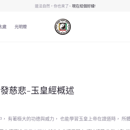
道法自然，你也來了~
現在結個好緣!
太歲
光明燈
發慈悲-玉皇經概述
， 有著極大的功德與威力， 也能學習玉皇上帝在證道時， 所體悟