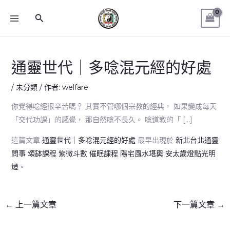
跳
MAIN
搜
至
MENU
尋
主
要
內
通靈世代｜多唸混元經的好處
容
/
未分類
/ 作者:
welfare
你覺得唸經很辛苦嗎？ 其實不管哪個宗教的經典， 如果變成每天
「交代功課」的感覺， 那自然唸不長久。 唸道教的「 […]
這篇文章
通靈世代｜多唸混元經的好處
最早出現於
新北台北通靈
問事 頌缽課程 紫微斗數 催眠課程 陽宅風水堪輿 安太歲燈點光明
燈
。
←
上一篇文章
下一篇文章
→