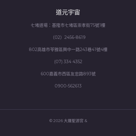
道元宇宙
七堵道場：基隆市七堵區崇孝街75號1樓
（02）2456-8619
802高雄市苓雅區興中一路243巷41號4樓
(07) 334 4352
600嘉義市西區友忠路893號
0900-562613
© 2026 大羅聖源宮 &