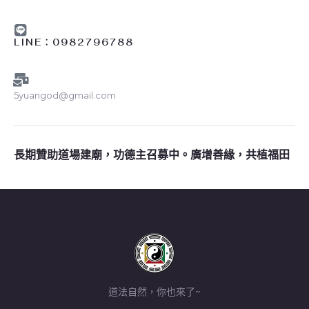
LINE︰0982796788
5yuangod@gmail.com
長期贊助道場建廟，功德主召募中。廣增善緣，共植福田
道法自然，你也來了~