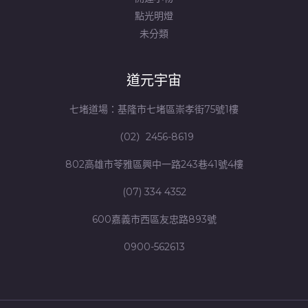
點光明燈
未分類
道元宇宙
七堵道場：基隆市七堵區崇孝街75號1樓
（02）2456-8619
802高雄市苓雅區興中一路243巷41號4樓
(07) 334 4352
600嘉義市西區友忠路893號
0900-562613