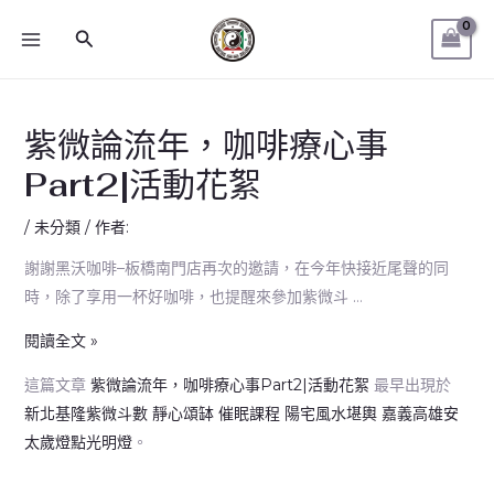
跳
紫
MAIN
搜
至
微
MENU
尋
主
論
要
流
內
年，
紫微論流年，咖啡療心事
容
咖
Part2|活動花絮
啡
療
/
未分類
/ 作者:
心
謝謝黑沃咖啡–板橋南門店再次的邀請，在今年快接近尾聲的同
事
時，除了享用一杯好咖啡，也提醒來參加紫微斗 …
Part2|
活
閱讀全文 »
動
這篇文章
紫微論流年，咖啡療心事Part2|活動花絮
最早出現於
花
新北基隆紫微斗數 靜心頌缽 催眠課程 陽宅風水堪輿 嘉義高雄安
絮
太歲燈點光明燈
。