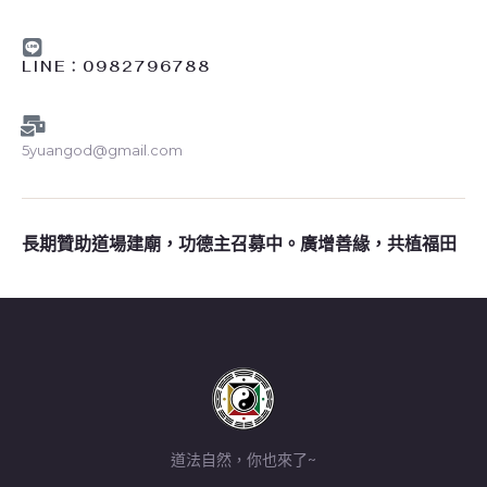
LINE︰0982796788
5yuangod@gmail.com
長期贊助道場建廟，功德主召募中。廣增善緣，共植福田
道法自然，你也來了~