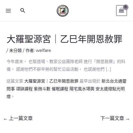
跳
MAIN
搜
至
MENU
尋
主
要
內
大羅聖源宮｜乙巳年開恩赦罪
容
/
未分類
/ 作者:
welfare
今年歲末， 也幫道場、教室公益團隊老師 進行「開恩赦罪」的科
儀， 感謝他們不辭辛勞的幫忙公益活動， 也感謝他們 […]
這篇文章
大羅聖源宮｜乙巳年開恩赦罪
最早出現於
新北台北通靈
問事 頌缽課程 紫微斗數 催眠課程 陽宅風水堪輿 安太歲燈點光明
燈
。
←
上一篇文章
下一篇文章
→