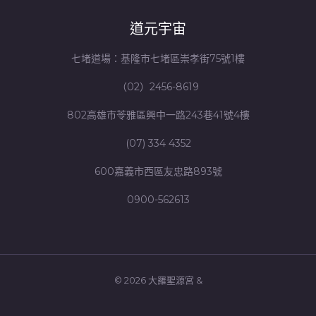
道元宇宙
七堵道場：基隆市七堵區崇孝街75號1樓
（02）2456-8619
802高雄市苓雅區興中一路243巷41號4樓
(07) 334 4352
600嘉義市西區友忠路893號
0900-562613
© 2026 大羅聖源宮 &