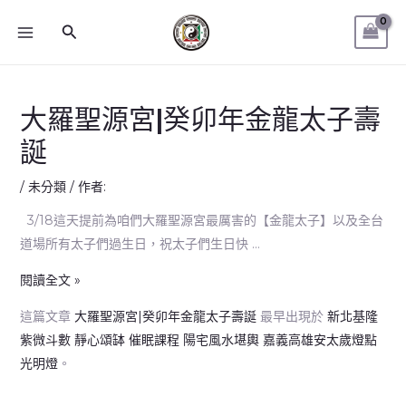
跳
大
MAIN
搜
至
羅
MENU
尋
主
聖
要
源
內
宮|
大羅聖源宮|癸卯年金龍太子壽
容
癸
誕
卯
年
/
未分類
/ 作者:
金
3/18這天提前為咱們大羅聖源宮最厲害的【金龍太子】以及全台
龍
道場所有太子們過生日，祝太子們生日快 …
太
子
閱讀全文 »
壽
這篇文章
大羅聖源宮|癸卯年金龍太子壽誕
最早出現於
新北基隆
誕
紫微斗數 靜心頌缽 催眠課程 陽宅風水堪輿 嘉義高雄安太歲燈點
光明燈
。