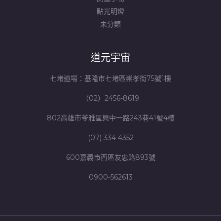
點光明燈
未分類
道元宇宙
七堵道場：基隆市七堵區崇孝街75號1樓
（02）2456-8619
802高雄市苓雅區興中一路243巷41號4樓
(07) 334 4352
600嘉義市西區友忠路893號
0900-562613