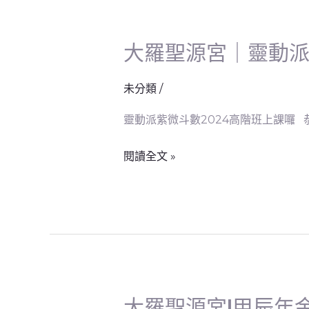
明
大羅聖源宮｜靈動派
大
羅
聖
未分類
/
源
靈動派紫微斗數2024高階班上課囉 
宮
｜
閱讀全文 »
靈
動
派
紫
微
斗
數
大羅聖源宮|甲辰年
大
2024