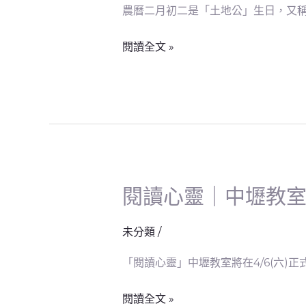
子
農曆二月初二是「土地公」生日，又稱
宮
們
｜
壽
閱讀全文 »
二
誕
月
初
二
龍
抬
頭
閱讀心靈｜中壢教
閱
讀
心
未分類
/
靈
「閱讀心靈」中壢教室將在4/6(六
｜
中
閱讀全文 »