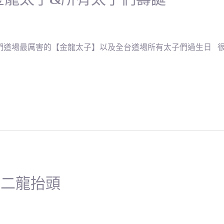
們道場最厲害的【金龍太子】以及全台道場所有太子們過生日 很多 
初二龍抬頭