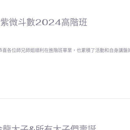
紫微斗數2024高階班
恭喜各位師兄師姐順利在進階班畢業，也累積了活動和自身講盤的經
金龍太子&所有太子們壽誕