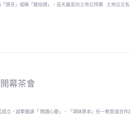
「頭牙」或稱「龍抬頭」，這天最宜向土地公拜壽 土地公又名「福
室開幕茶會
)正式成立，誠摯邀請「 閱讀心靈」、「頌缽原本」任一教室或合