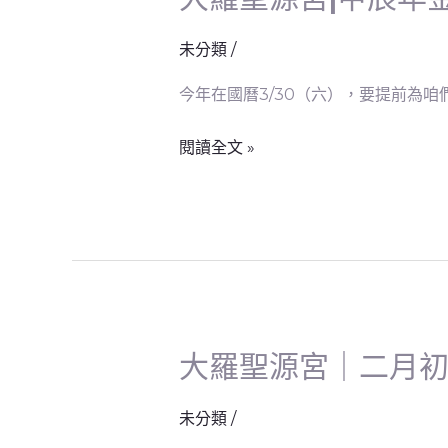
羅
高
聖
未分類
/
階
源
班
今年在國曆3/30（六），要提前為咱
宮|
甲
閱讀全文 »
辰
年
金
龍
太
子
&
大羅聖源宮｜二月
大
所
羅
有
聖
未分類
/
太
源