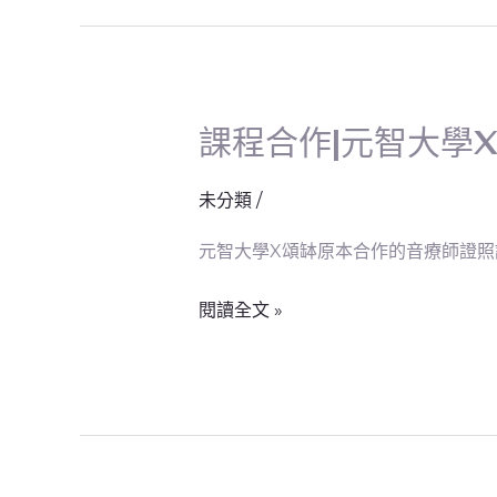
半
年
祭
改
課程合作|元智大學
課
補
程
財
合
未分類
/
庫
作|
元智大學X頌缽原本合作的音療師證照課
元
智
閱讀全文 »
大
學
X
頌
缽
原