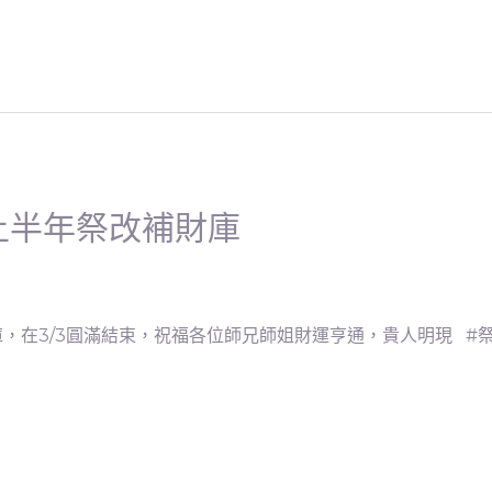
上半年祭改補財庫
在3/3圓滿結束，祝福各位師兄師姐財運亨通，貴人明現 #祭改 