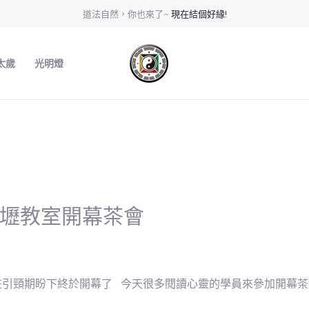
道法自然，你也來了~
現在結個好緣!
太歲
光明燈
中壢教室開幕茶會
頸期盼下終於開幕了 今天很多閱讀心靈的學員來參加開幕茶會，分 