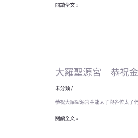
0406
閱讀全文 »
中
壢
教
室
開
幕
茶
大羅聖源宮｜恭祝
大
會
羅
聖
未分類
/
源
恭祝大羅聖源宮金龍太子與各位太子們
宮
｜
閱讀全文 »
恭
祝