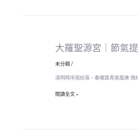
金
龍
太
子
聖
大羅聖源宮｜節氣提
大
誕
羅
聖
未分類
/
源
清明時序雨紛落，春暖踏青南風拂 慎
宮
｜
閱讀全文 »
節
氣
提
醒-
清