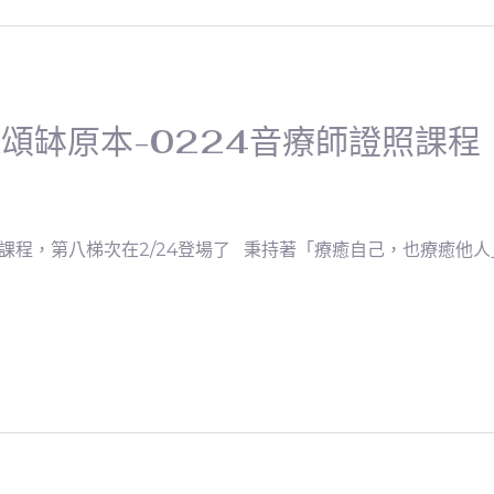
X頌缽原本-0224音療師證照課程
程，第八梯次在2/24登場了 秉持著「療癒自己，也療癒他人」 