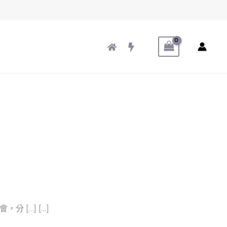
[…] […]