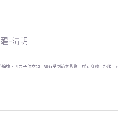
醒-清明
終追遠，呷果子拜樹頭，如有受到節氣影響，感到身體不舒服，