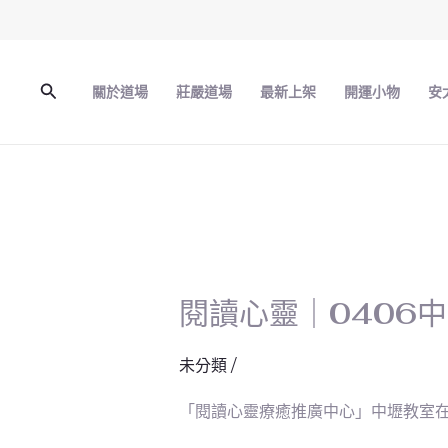
跳
至
主
搜
關於道場
莊嚴道場
最新上架
開運小物
安
要
尋
內
容
閱讀心靈｜0406
閱
讀
心
未分類
/
靈
「閱讀心靈療癒推廣中心」中壢教室在引
｜