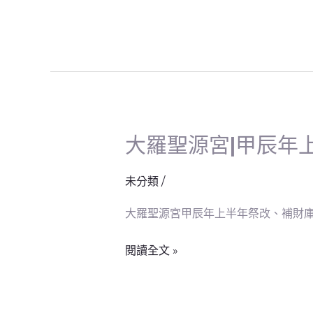
壢
教
室
開
幕
茶
會
大羅聖源宮|甲辰年
大
羅
聖
未分類
/
源
大羅聖源宮甲辰年上半年祭改、補財庫，
宮|
甲
閱讀全文 »
辰
年
上