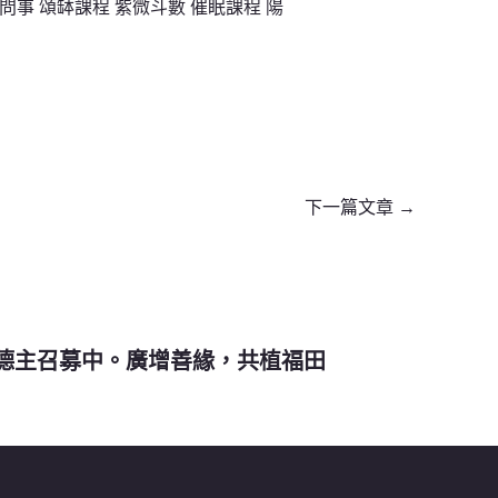
問事 頌缽課程 紫微斗數 催眠課程 陽
下一篇文章
→
德主召募中。廣增善緣，共植福田