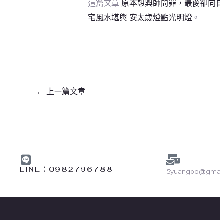
這篇文章
原本想興師問罪，最後卻向
宅風水堪輿 安太歲燈點光明燈
。
←
上一篇文章
LINE︰0982796788
5yuangod@gmai