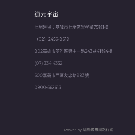
道元宇宙
七堵道場：基隆市七堵區崇孝街75號1樓
（02）2456-8619
802高雄市苓雅區興中一路243巷41號4樓
(07) 334 4352
600嘉義市西區友忠路893號
0900-562613
P
o
w
e
r
b
y
驅
動
城
市
網
路
行
銷