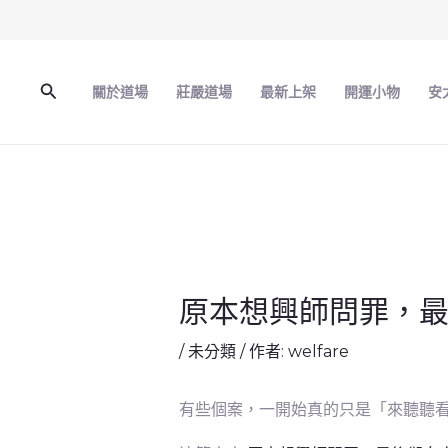
跳
至
主
搜
關於道場
莊嚴道場
最新上架
開運小物
安
要
尋
內
容
原本想興師問罪，
/
未分類
/ 作者:
welfare
有些個案，一開始真的只是「來聽聽看」