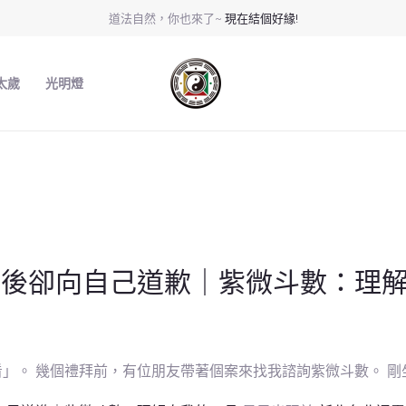
道法自然，你也來了~
現在結個好緣!
太歲
光明燈
最後卻向自己道歉｜紫微斗數：理
。 幾個禮拜前，有位朋友帶著個案來找我諮詢紫微斗數。 剛坐下