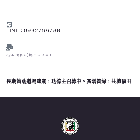
LINE︰0982796788
5yuangod@gmail.com
長期贊助道場建廟，功德主召募中。廣增善緣，共植福田