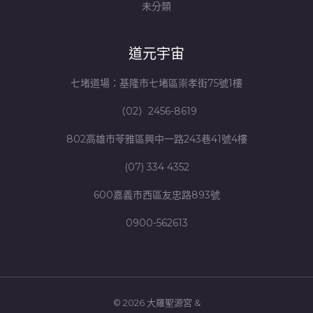
未分類
道元宇宙
七堵道場：基隆市七堵區崇孝街75號1樓
（02）2456-8619
802高雄市苓雅區興中一路243巷41號4樓
(07) 334 4352
600嘉義市西區友忠路893號
0900-562613
© 2026 大羅聖源宮 &