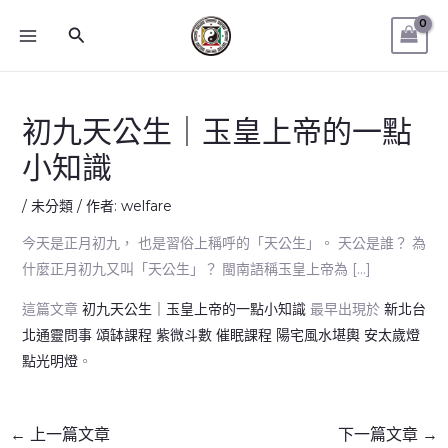
跳
MAIN
搜
至
MENU
尋
主
要
內
初九天公生｜玉皇上帝的一點
容
小知識
/
未分類
/ 作者:
welfare
今天是正月初九， 也是習俗上稱呼的「天公生」。 天公是誰？ 為
什麼正月初九又叫「天公生」？ 閩南語稱玉皇上帝為 […]
這篇文章
初九天公生｜玉皇上帝的一點小知識
最早出現於
新北台
北通靈問事 頌缽課程 紫微斗數 催眠課程 陽宅風水堪輿 安太歲燈
點光明燈
。
←
上一篇文章
下一篇文章
→